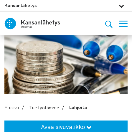
Kansanlähetys
Kansanlähetys
Uusimaa
Etusivu
/
Tue työtämme
/
Lahjoita
Avaa sivuvalikko