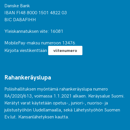
Danske Bank
IBAN FI48 8000 1501 4822 03
BIC DABAFIHH
Yleiskannatuksen viite: 16081
MobilePay-maksu numeroon 13476.
Kirjoita viestikenttään
viitenumero
Rahankeräyslupa
Poliisihallituksen myöntämä rahankeräyslupa numero
RA/2020/613, voimassa 1.1.2021 alkaen. Keräysalue Suomi.
Kerätyt varat käytetään opetus-, juniori-, nuoriso- ja
julistustyöhön Uudellamaalla, sekä Lähetystyöhön Suomen
Ev.lut. Kansanlähetyksen kautta.