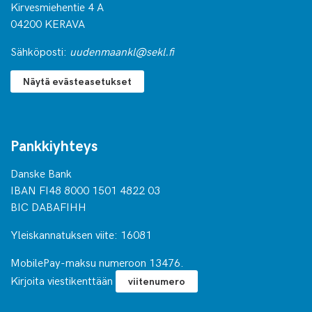
Kirvesmiehentie 4 A
04200 KERAVA
Sähköposti:
uudenmaankl@sekl.fi
Näytä evästeasetukset
Pankkiyhteys
Danske Bank
IBAN FI48 8000 1501 4822 03
BIC DABAFIHH
Yleiskannatuksen viite: 16081
MobilePay-maksu numeroon 13476.
Kirjoita viestikenttään
viitenumero