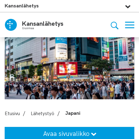
Kansanlähetys
Kansanlähetys
Uusimaa
Etusivu
/
Lähetystyö
/
Japani
Avaa sivuvalikko