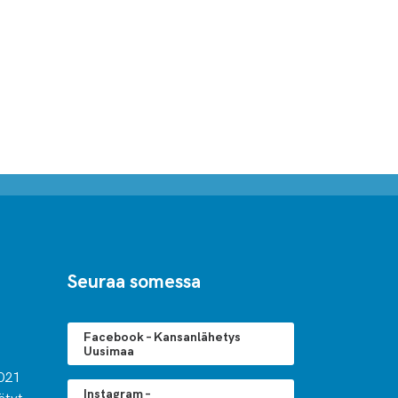
Seuraa somessa
Facebook – Kansanlähetys
Uusimaa
021
Instagram –
ätyt