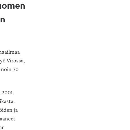
Suomen
en
maailmaa
yö Virossa,
 noin 70
a 2001.
kasta.
öiden ja
saaneet
aan