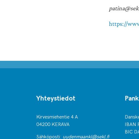
patina@sekl
https://www
Yhteystiedot
Pank
Kirvesmiehentie 4 A
Dansk
04200 KERAVA
IBAN 
BIC D
Sähköposti:
uudenmaankl@sekl.fi