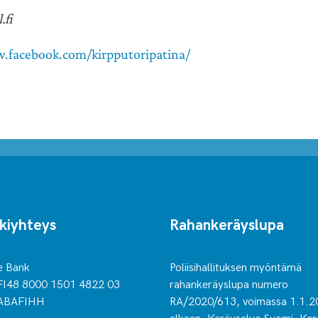
.fi
.facebook.com/kirpputoripatina/
kiyhteys
Rahankeräyslupa
e Bank
Poliisihallituksen myöntämä
FI48 8000 1501 4822 03
rahankeräyslupa numero
ABAFIHH
RA/2020/613, voimassa 1.1.2
alkaen. Keräysalue Suomi. Ker