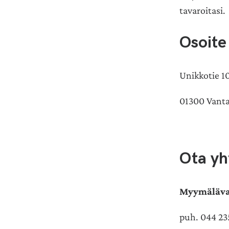
tavaroitasi.
Osoite
Unikkotie 1
01300 Vant
Ota yh
Myymälävas
puh. 044 23