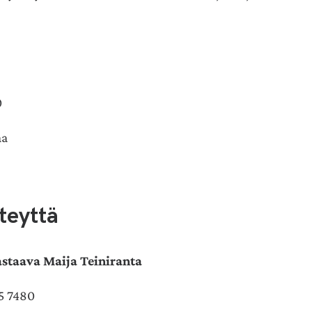
0
aa
teyttä
taava Maija Teiniranta
5 7480