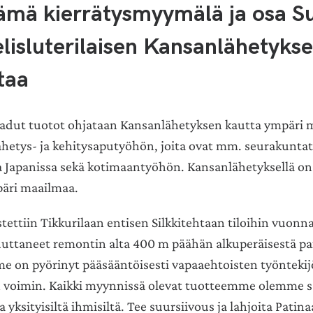
tämä kierrätysmyymälä ja osa 
lisluterilaisen Kansan
lähetyks
taa
aadut tuotot ohjataan Kansanlähetyksen kautta ympäri 
ähetys- ja kehitysaputyöhön, joita ovat mm. seurakuntat
ja Japanissa sekä kotimaantyöhön. Kansanlähetyksellä on
päri maailmaa.
tettiin Tikkurilaan entisen Silkkitehtaan tiloihin vuonn
taneet remontin alta 400 m päähän alkuperäisestä pai
 on pyörinyt pääsääntöisesti vapaaehtoisten työntekij
en voimin. Kaikki myynnissä olevat tuotteemme olemme 
a yksityisiltä ihmisiltä. Tee suursiivous ja lahjoita Patin