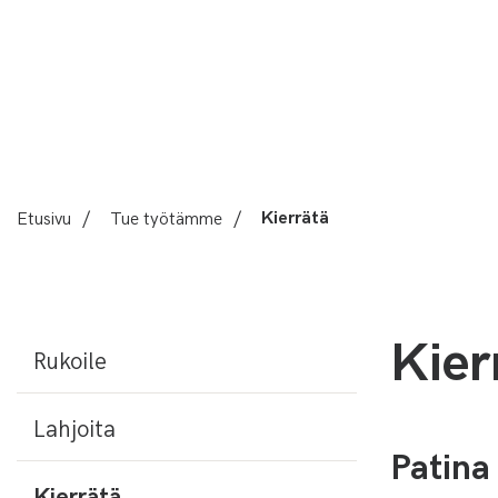
Etusivu
/
Tue työtämme
/
Kierrätä
Kier
Rukoile
Lahjoita
Patin
Kierrätä