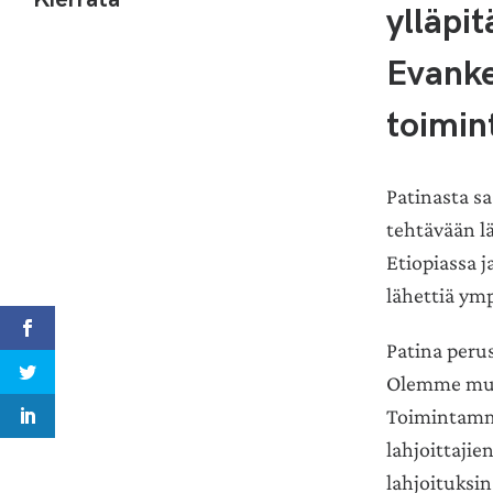
ylläpi
Evanke
toimin
Patinasta s
tehtävään l
Etiopiassa 
lähettiä ym
Patina perus
Olemme muut
Toimintamme
lahjoittaji
lahjoituksin