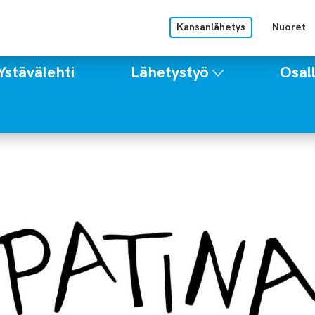
Kansanlähetys
Nuoret
Ystävälehti
Lähetystyö
Osall